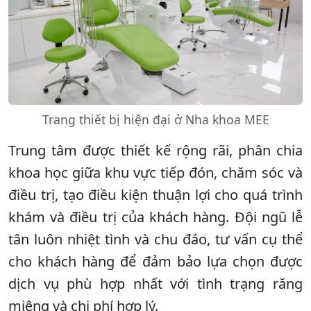
Trang thiết bị hiện đại ở Nha khoa MEE
Trung tâm được thiết kế rộng rãi, phân chia
khoa học giữa khu vực tiếp đón, chăm sóc và
điều trị, tạo điều kiện thuận lợi cho quá trình
khám và điều trị của khách hàng. Đội ngũ lễ
tân luôn nhiệt tình và chu đáo, tư vấn cụ thể
cho khách hàng để đảm bảo lựa chọn được
dịch vụ phù hợp nhất với tình trạng răng
miệng và chi phí hợp lý.