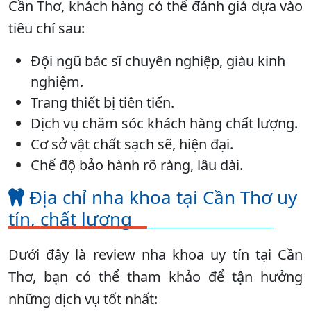
Cần Thơ, khách hàng có thể đánh giá dựa vào
tiêu chí sau:
Đội ngũ bác sĩ chuyên nghiệp, giàu kinh
nghiệm.
Trang thiết bị tiên tiến.
Dịch vụ chăm sóc khách hàng chất lượng.
Cơ sở vật chất sạch sẽ, hiện đại.
Chế độ bảo hành rõ ràng, lâu dài.
Địa chỉ nha khoa tại Cần Thơ uy
tín, chất lượng
Dưới đây là review nha khoa uy tín tại Cần
Thơ, bạn có thể tham khảo để tận hưởng
những dịch vụ tốt nhất: