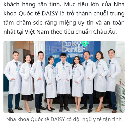
khách hàng tận tình. Mục tiêu lớn của Nha
khoa Quốc tế DAISY là trở thành chuỗi trung
tâm chăm sóc răng miệng uy tín và an toàn
nhất tại Việt Nam theo tiêu chuẩn Châu Âu.
Nha khoa Quốc tế DAISY có đội ngũ y tế tận tình