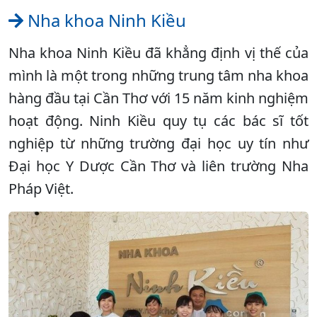
Nha khoa Ninh Kiều
Nha khoa Ninh Kiều đã khẳng định vị thế của
mình là một trong những trung tâm nha khoa
hàng đầu tại Cần Thơ với 15 năm kinh nghiệm
hoạt động. Ninh Kiều quy tụ các bác sĩ tốt
nghiệp từ những trường đại học uy tín như
Đại học Y Dược Cần Thơ và liên trường Nha
Pháp Việt.