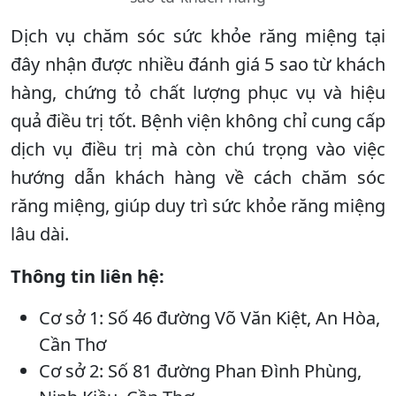
Dịch vụ chăm sóc sức khỏe răng miệng tại
đây nhận được nhiều đánh giá 5 sao từ khách
hàng, chứng tỏ chất lượng phục vụ và hiệu
quả điều trị tốt. Bệnh viện không chỉ cung cấp
dịch vụ điều trị mà còn chú trọng vào việc
hướng dẫn khách hàng về cách chăm sóc
răng miệng, giúp duy trì sức khỏe răng miệng
lâu dài.
Thông tin liên hệ:
Cơ sở 1: Số 46 đường Võ Văn Kiệt, An Hòa,
Cần Thơ
Cơ sở 2: Số 81 đường Phan Đình Phùng,