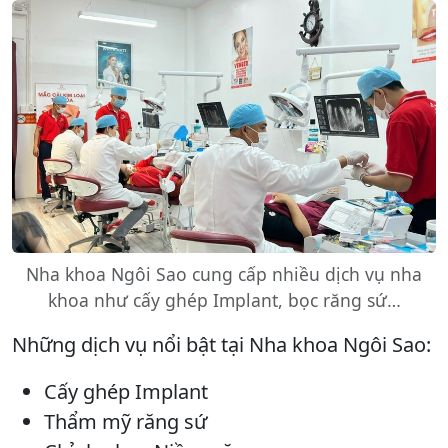
Nha khoa Ngôi Sao cung cấp nhiều dịch vụ nha
khoa như cấy ghép Implant, bọc răng sứ…
Những dịch vụ nổi bật tại Nha khoa Ngôi Sao:
Cấy ghép Implant
Thẩm mỹ răng sứ