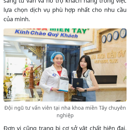
sàng tư vấn và hỗ trợ khách hàng trong việc
lựa chọn dịch vụ phù hợp nhất cho nhu cầu
của mình.
Đội ngũ tư vấn viên tại nha khoa miền Tây chuyên
nghiệp
Đơn vị cũng trang bị cơ sở vật chất hiện đại,