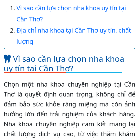
Vì sao cần lựa chọn nha khoa uy tín tại
Cần Thơ?
Địa chỉ nha khoa tại Cần Thơ uy tín, chất
lượng
Vì sao cần lựa chọn nha khoa
uy tín tại Cần Thơ?
Chọn một nha khoa chuyên nghiệp tại Cần
Thơ là quyết định quan trọng, không chỉ để
đảm bảo sức khỏe răng miệng mà còn ảnh
hưởng lớn đến trải nghiệm của khách hàng.
Nha khoa chuyên nghiệp cam kết mang lại
chất lượng dịch vụ cao, từ việc thăm khám