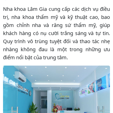
Nha khoa Lâm Gia cung cấp các dịch vụ điều
trị, nha khoa thẩm mỹ và kỹ thuật cao, bao
gồm chỉnh nha và răng sứ thẩm mỹ, giúp
khách hàng có nụ cười trắng sáng và tự tin.
Quy trình vô trùng tuyệt đối và thao tác nhẹ
nhàng không đau là một trong những ưu
điểm nổi bật của trung tâm.