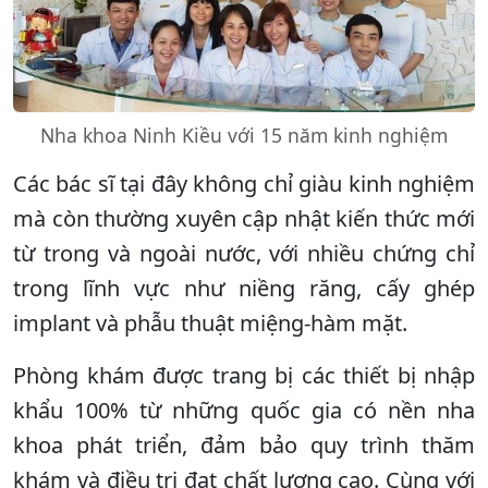
Nha khoa Ninh Kiều với 15 năm kinh nghiệm
Các bác sĩ tại đây không chỉ giàu kinh nghiệm
mà còn thường xuyên cập nhật kiến thức mới
từ trong và ngoài nước, với nhiều chứng chỉ
trong lĩnh vực như niềng răng, cấy ghép
implant và phẫu thuật miệng-hàm mặt.
Phòng khám được trang bị các thiết bị nhập
khẩu 100% từ những quốc gia có nền nha
khoa phát triển, đảm bảo quy trình thăm
khám và điều trị đạt chất lượng cao. Cùng với