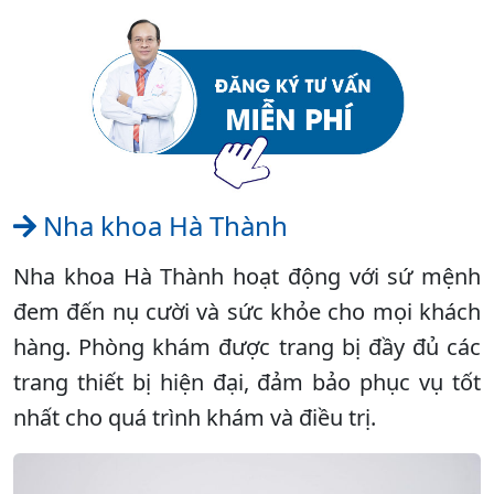
Nha khoa Hà Thành
Nha khoa Hà Thành hoạt động với sứ mệnh
đem đến nụ cười và sức khỏe cho mọi khách
hàng. Phòng khám được trang bị đầy đủ các
trang thiết bị hiện đại, đảm bảo phục vụ tốt
nhất cho quá trình khám và điều trị.