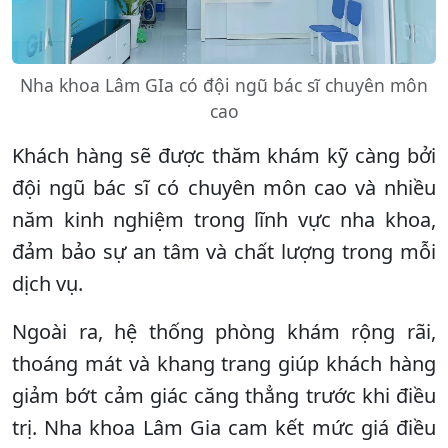
Nha khoa Lâm GIa có đội ngũ bác sĩ chuyên môn
cao
Khách hàng sẽ được thăm khám kỹ càng bởi
đội ngũ bác sĩ có chuyên môn cao và nhiều
năm kinh nghiệm trong lĩnh vực nha khoa,
đảm bảo sự an tâm và chất lượng trong mỗi
dịch vụ.
Ngoài ra, hệ thống phòng khám rộng rãi,
thoáng mát và khang trang giúp khách hàng
giảm bớt cảm giác căng thẳng trước khi điều
trị. Nha khoa Lâm Gia cam kết mức giá điều