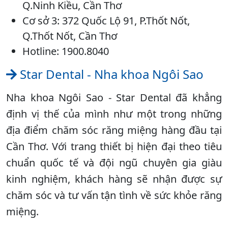
Q.Ninh Kiều, Cần Thơ
Cơ sở 3: 372 Quốc Lộ 91, P.Thốt Nốt,
Q.Thốt Nốt, Cần Thơ
Hotline: 1900.8040
Star Dental - Nha khoa Ngôi Sao
Nha khoa Ngôi Sao - Star Dental đã khẳng
định vị thế của mình như một trong những
địa điểm chăm sóc răng miệng hàng đầu tại
Cần Thơ. Với trang thiết bị hiện đại theo tiêu
chuẩn quốc tế và đội ngũ chuyên gia giàu
kinh nghiệm, khách hàng sẽ nhận được sự
chăm sóc và tư vấn tận tình về sức khỏe răng
miệng.