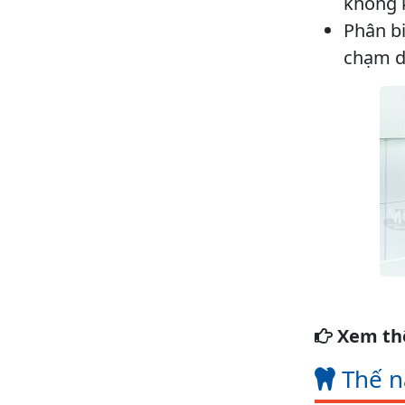
không k
Phân bi
chạm dụ
Xem t
Thế nà