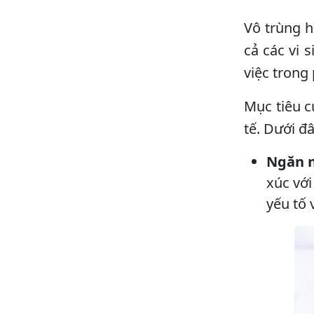
Vô trùng h
cả các vi 
việc tron
Mục tiêu c
tế. Dưới đ
Ngăn n
xúc với
yếu tố 