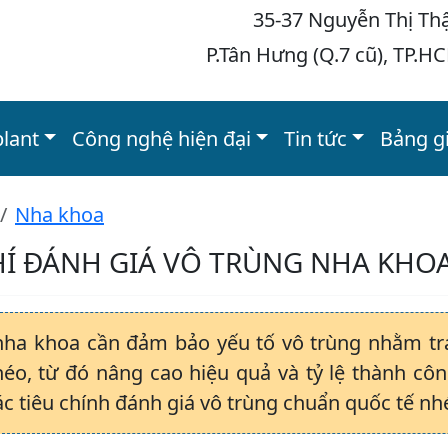
35-37 Nguyễn Thị Th
P.Tân Hưng (Q.7 cũ), TP.H
plant
Công nghệ hiện đại
Tin tức
Bảng g
Nha khoa
HÍ ĐÁNH GIÁ VÔ TRÙNG NHA KHO
 nha khoa cần đảm bảo yếu tố vô trùng nhằm tr
éo, từ đó nâng cao hiệu quả và tỷ lệ thành côn
ác tiêu chính đánh giá vô trùng chuẩn quốc tế nh