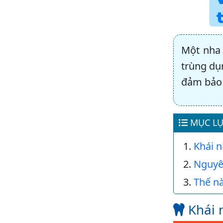
Một nha 
trùng dụ
đảm bảo 
MỤC LỤ
Khái n
Nguyê
Thế nà
Khái 