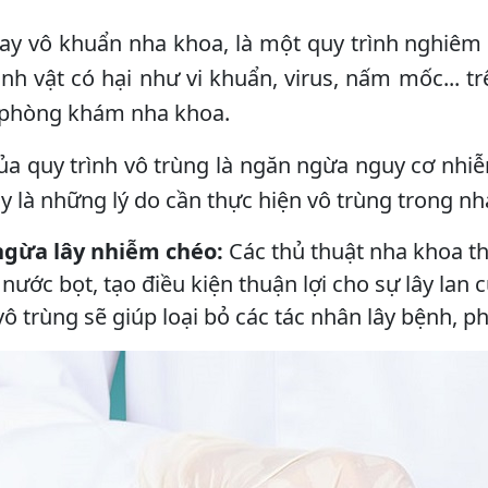
ay vô khuẩn nha khoa, là một quy trình nghiêm 
sinh vật có hại như vi khuẩn, virus, nấm mốc... tr
g phòng khám nha khoa.
ủa quy trình vô trùng là ngăn ngừa nguy cơ nhi
ây là những lý do cần thực hiện vô trùng trong nh
gừa lây nhiễm chéo:
Các thủ thuật nha khoa 
 nước bọt, tạo điều kiện thuận lợi cho sự lây l
vô trùng sẽ giúp loại bỏ các tác nhân lây bệnh, 