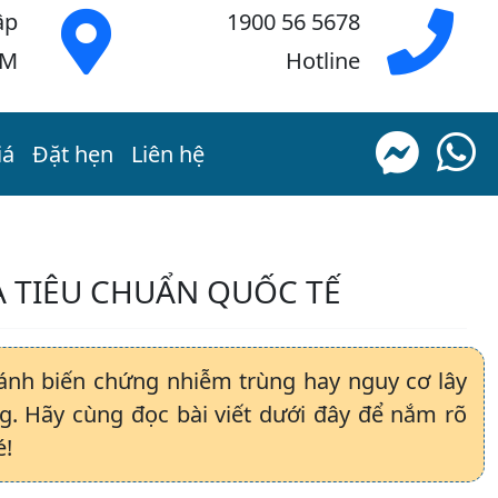
ập
1900 56 5678
CM
Hotline
iá
Đặt hẹn
Liên hệ
A TIÊU CHUẨN QUỐC TẾ
ánh biến chứng nhiễm trùng hay nguy cơ lây
g. Hãy cùng đọc bài viết dưới đây để nắm rõ
é!