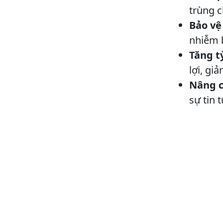
trùng c
Bảo vệ
nhiễm b
Tăng tỷ
lợi, gi
Nâng c
sự tin 