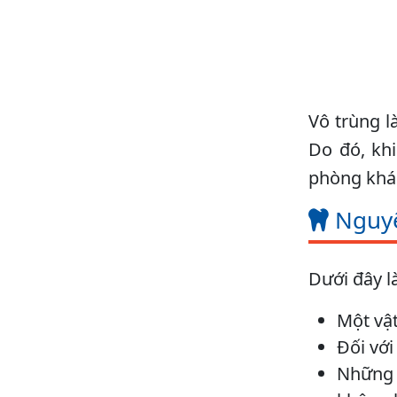
Vô trùng l
Do đó, kh
phòng khám
Nguyê
Dưới đây l
Một vật
Đối với
Những 