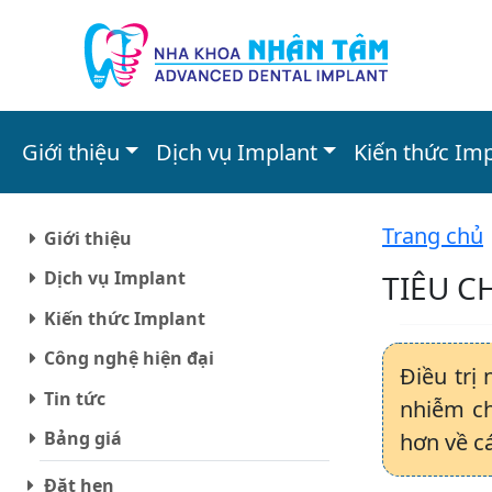
Giới thiệu
Dịch vụ Implant
Kiến thức Im
Trang chủ
Giới thiệu
Dịch vụ Implant
TIÊU C
Kiến thức Implant
Công nghệ hiện đại
Điều trị
Tin tức
nhiễm ch
Bảng giá
hơn về c
Đặt hẹn