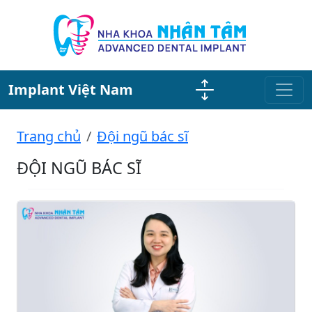
Implant Việt Nam
Trang chủ
Đội ngũ bác sĩ
ĐỘI NGŨ BÁC SĨ