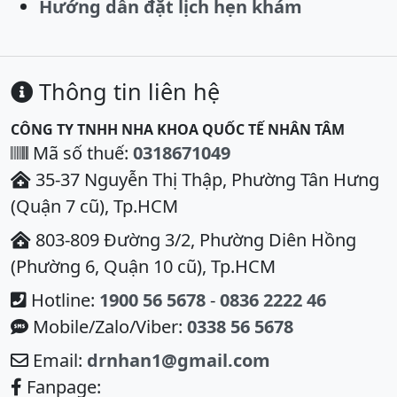
Hướng dẫn đặt lịch hẹn khám
Thông tin liên hệ
CÔNG TY TNHH NHA KHOA QUỐC TẾ NHÂN TÂM
Mã số thuế:
0318671049
35-37 Nguyễn Thị Thập, Phường Tân Hưng
(Quận 7 cũ), Tp.HCM
803-809 Đường 3/2, Phường Diên Hồng
(Phường 6, Quận 10 cũ), Tp.HCM
Hotline:
1900 56 5678
-
0836 2222 46
Mobile/Zalo/Viber:
0338 56 5678
Email:
drnhan1@gmail.com
Fanpage: