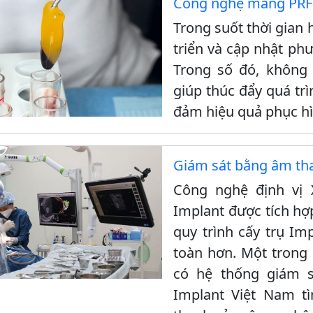
Công nghệ màng PRF 
Trong suốt thời gian 
triển và cập nhật ph
Trong số đó, không
giúp thúc đẩy quá trì
đảm hiệu quả phục hì
Giám sát bằng âm tha
Công nghệ định vị X
Implant được tích hợ
quy trình cấy trụ Im
toàn hơn. Một trong
có hệ thống giám 
Implant Việt Nam t