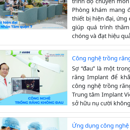
trình độ chuyên môn ca
Phòng khám mang đến
thiết bị hiện đại, ứn
giúp quá trình thăm
chóng và đạt hiệu quả
Công nghệ trồng răn
Sợ “đau” là một tro
răng Implant để khắ
công nghệ trồng răn
Trung tâm Implant Vi
sở hữu nụ cười không
Ứng dụng công nghệ 