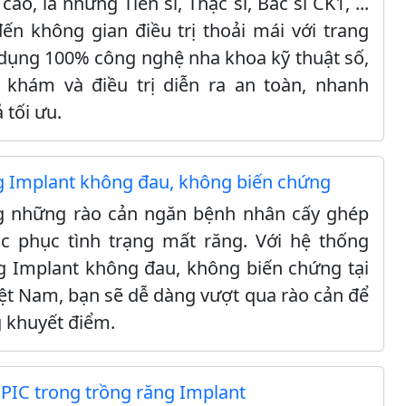
o, là những Tiến sĩ, Thạc sĩ, Bác sĩ CK1, ...
 không gian điều trị thoải mái với trang
g dụng 100% công nghệ nha khoa kỹ thuật số,
 khám và điều trị diễn ra an toàn, nhanh
 tối ưu.
g Implant không đau, không biến chứng
ng những rào cản ngăn bệnh nhân cấy ghép
c phục tình trạng mất răng. Với hệ thống
g Implant không đau, không biến chứng tại
ệt Nam, bạn sẽ dễ dàng vượt qua rào cản để
 khuyết điểm.
PIC trong trồng răng Implant