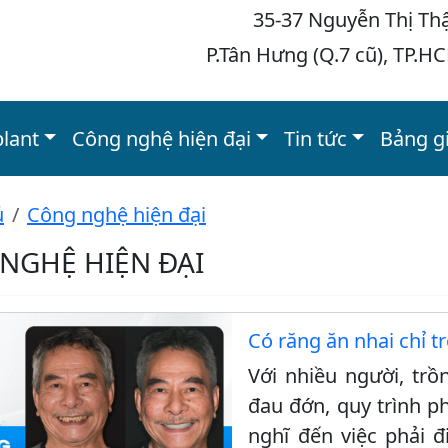
35-37 Nguyễn Thị Th
P.Tân Hưng (Q.7 cũ), TP.H
plant
Công nghệ hiện đại
Tin tức
Bảng g
ủ
Công nghệ hiện đại
NGHỆ HIỆN ĐẠI
Có răng ăn nhai chỉ t
Với nhiều người, trồ
đau đớn, quy trình ph
nghĩ đến việc phải đ