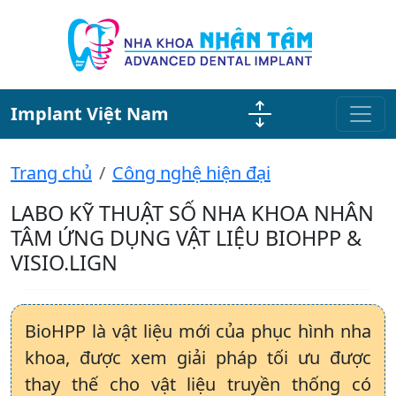
Implant Việt Nam
Trang chủ
Công nghệ hiện đại
LABO KỸ THUẬT SỐ NHA KHOA NHÂN
TÂM ỨNG DỤNG VẬT LIỆU BIOHPP &
VISIO.LIGN
BioHPP là vật liệu mới của phục hình nha
khoa, được xem giải pháp tối ưu được
thay thế cho vật liệu truyền thống có