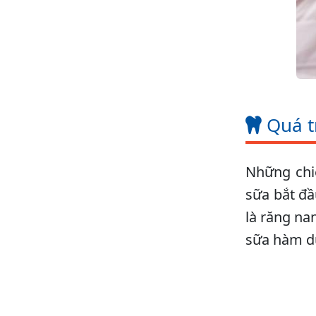
Quá t
Những chiế
sữa bắt đầ
là răng na
sữa hàm d