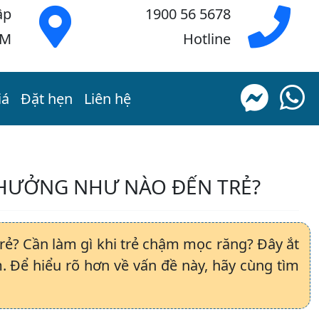
ập
1900 56 5678
CM
Hotline
iá
Đặt hẹn
Liên hệ
 HƯỞNG NHƯ NÀO ĐẾN TRẺ?
ẻ? Cần làm gì khi trẻ chậm mọc răng? Đây ắt
 Để hiểu rõ hơn về vấn đề này, hãy cùng tìm