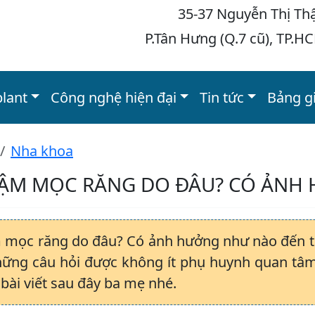
35-37 Nguyễn Thị Th
P.Tân Hưng (Q.7 cũ), TP.H
plant
Công nghệ hiện đại
Tin tức
Bảng g
Nha khoa
ẬM MỌC RĂNG DO ĐÂU? CÓ ẢNH
 mọc răng do đâu? Có ảnh hưởng như nào đến tr
hững câu hỏi được không ít phụ huynh quan tâm.
bài viết sau đây ba mẹ nhé.