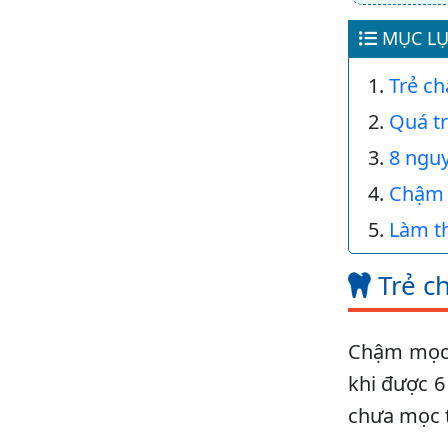
MỤC LỤ
Trẻ ch
Quá tr
8 ngu
Chậm 
Làm t
Trẻ c
Chậm mọc r
khi được 6
chưa mọc t