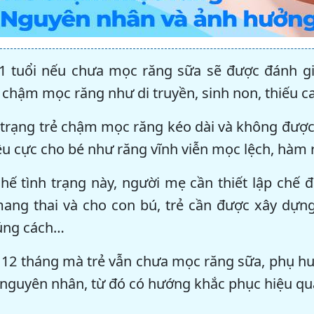
 1 tuổi nếu chưa mọc răng sữa sẽ được đánh 
ẻ chậm mọc răng như di truyền, sinh non, thiếu c
 trạng trẻ chậm mọc răng kéo dài và không được 
êu cực cho bé như răng vĩnh viễn mọc lệch, hàm 
hế tình trạng này, người mẹ cần thiết lập chế 
mang thai và cho con bú, trẻ cần được xây dựn
úng cách…
 12 tháng mà trẻ vẫn chưa mọc răng sữa, phụ h
 nguyên nhân, từ đó có hướng khắc phục hiệu qu