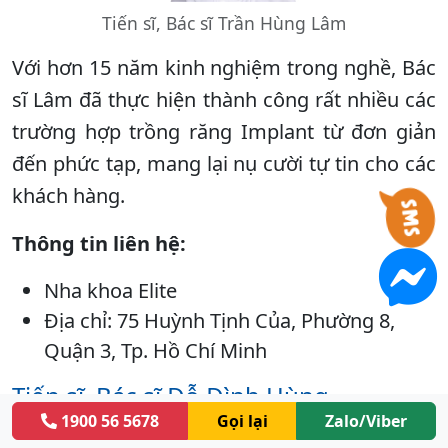
Tiến sĩ, Bác sĩ Trần Hùng Lâm
Với hơn 15 năm kinh nghiệm trong nghề, Bác
sĩ Lâm đã thực hiện thành công rất nhiều các
trường hợp trồng răng Implant từ đơn giản
đến phức tạp, mang lại nụ cười tự tin cho các
khách hàng.
Thông tin liên hệ:
Nha khoa Elite
Địa chỉ: 75 Huỳnh Tịnh Của, Phường 8,
Quận 3, Tp. Hồ Chí Minh
Tiến sĩ, Bác sĩ Đỗ Đình Hùng
1900 56 5678
Gọi lại
Zalo/Viber
Ts.Bs Đỗ Đình Hùng với hơn 20 năm kinh