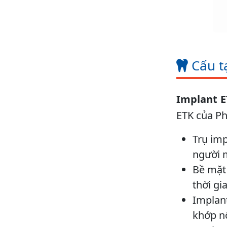
Cấu t
Implant 
ETK của Ph
Trụ imp
người m
Bề mặt 
thời gia
Implant
khớp nố