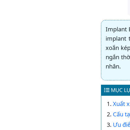
Implant 
implant 
xoắn kép
ngắn thờ
nhân.
MỤC LỤ
Xuất x
Cấu tạ
Ưu đi