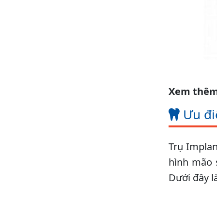
Xem thêm
Ưu đi
Trụ Implan
hình mão 
Dưới đây l