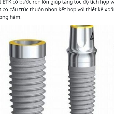
 ETK có bước ren lớn giúp tăng tốc độ tích hợp
 có cấu trúc thuôn nhọn kết hợp với thiết kế xoắ
rong hàm.