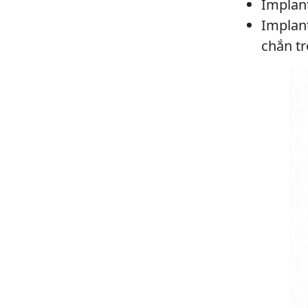
Implant
Implant
chắn t