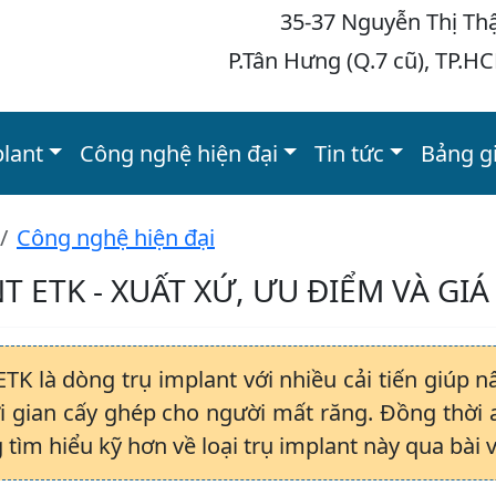
35-37 Nguyễn Thị Th
P.Tân Hưng (Q.7 cũ), TP.H
plant
Công nghệ hiện đại
Tin tức
Bảng g
Công nghệ hiện đại
T ETK - XUẤT XỨ, ƯU ĐIỂM VÀ GIÁ
ETK là dòng trụ implant với nhiều cải tiến giúp
i gian cấy ghép cho người mất răng. Đồng thời 
tìm hiểu kỹ hơn về loại trụ implant này qua bài v