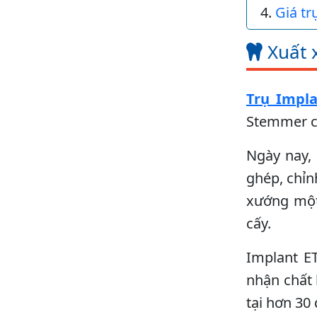
Giá tr
Xuất 
Trụ Impl
Stemmer c
Ngày nay, 
ghép, chỉn
xướng một 
cấy.
Implant E
nhận chất 
tại hơn 30