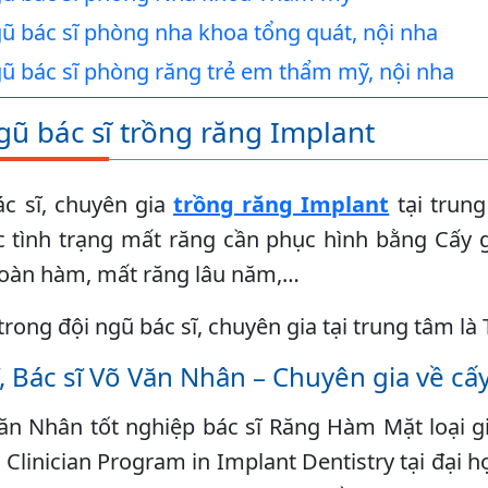
ũ bác sĩ phòng nha khoa tổng quát, nội nha
ũ bác sĩ phòng răng trẻ em thẩm mỹ, nội nha
ũ bác sĩ trồng răng Implant
c sĩ, chuyên gia
trồng răng Implant
tại trun
ác tình trạng mất răng cần phục hình bằng Cấy
toàn hàm, mất răng lâu năm,…
rong đội ngũ bác sĩ, chuyên gia tại trung tâm là 
ĩ, Bác sĩ Võ Văn Nhân – Chuyên gia về cấ
ăn Nhân tốt nghiệp bác sĩ Răng Hàm Mặt loại g
 Clinician Program in Implant Dentistry tại đại 