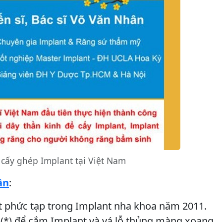
 cấy ghép Implant tại Việt Nam
ân
:
ật phức tạp trong Implant nha khoa năm 2011.
(*) để cắm Implant và vá lỗ thủng màng xoang