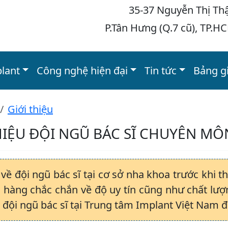
35-37 Nguyễn Thị Th
P.Tân Hưng (Q.7 cũ), TP.H
plant
Công nghệ hiện đại
Tin tức
Bảng g
Giới thiệu
HIỆU ĐỘI NGŨ BÁC SĨ CHUYÊN MÔ
về đội ngũ bác sĩ tại cơ sở nha khoa trước khi t
 hàng chắc chắn về độ uy tín cũng như chất lượ
n đội ngũ bác sĩ tại Trung tâm Implant Việt Nam