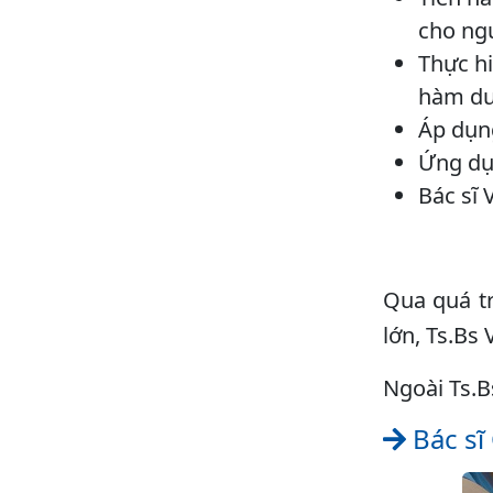
cho ng
Thực hi
hàm dướ
Áp dụng
Ứng dụ
Bác sĩ 
Qua quá tr
lớn, Ts.Bs
Ngoài Ts.B
Bác sĩ