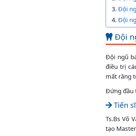
Đội ng
Đội ng
Đội ng
Đội ngũ bá
điều trị c
mất răng 
Đứng đầu t
Tiến s
Ts.Bs Võ V
tạo Master