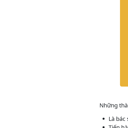
Những thàn
Là bác 
Tiến h