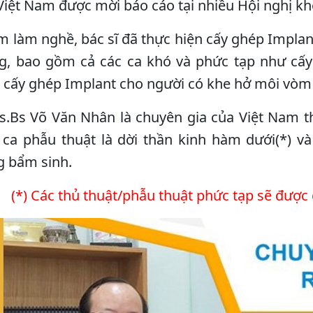
 Việt Nam được mời báo cáo tại nhiều Hội nghị k
 làm nghề, bác sĩ đã thực hiện cấy ghép Implan
g, bao gồm cả các ca khó và phức tạp như cấ
ể cấy ghép Implant cho người có khe hở môi vò
Ts.Bs Võ Văn Nhân là chuyên gia của Việt Nam 
 ca phẫu thuật là dời thần kinh hàm dưới(*) v
g bẩm sinh.
(*) Các thủ thuật/phẫu thuật phức tạp sẽ được