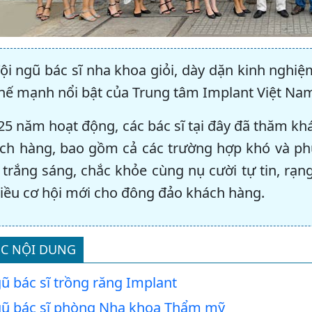
ội ngũ bác sĩ nha khoa giỏi, dày dặn kinh nghiệ
thế mạnh nổi bật của Trung tâm Implant Việt Na
25 năm hoạt động, các bác sĩ tại đây đã thăm kh
ách hàng, bao gồm cả các trường hợp khó và p
 trắng sáng, chắc khỏe cùng nụ cười tự tin, rạn
iều cơ hội mới cho đông đảo khách hàng.
C NỘI DUNG
ũ bác sĩ trồng răng Implant
gũ bác sĩ phòng Nha khoa Thẩm mỹ