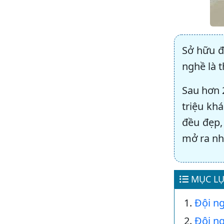
Sở hữu đ
nghề là 
Sau hơn 
triệu kh
đều đẹp,
mở ra nh
MỤC LỤ
Đội ng
Đội n