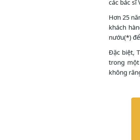
các bác sĩ
Hơn 25 năm
khách hàn
nướu(*) đ
Đặc biệt, 
trong một
không răn