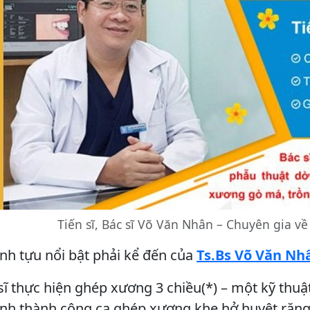
Tiến sĩ, Bác sĩ Võ Văn Nhân – Chuyên gia về
h tựu nổi bật phải kể đến của
Ts.Bs Võ Văn Nh
sĩ thực hiện ghép xương 3 chiều(*) – một kỹ thu
ành thành công ca ghép xương khe hở huyệt răng