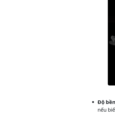
Độ bền
nếu bi