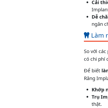
Cải th
Implant
Dễ chă
ngăn c
Làm r
So với các
có chi phí
Để biết
là
Răng Impla
Khớp n
Trụ Im
thật.