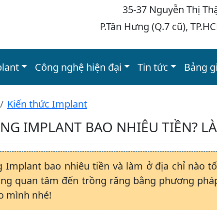
35-37 Nguyễn Thị Th
P.Tân Hưng (Q.7 cũ), TP.H
plant
Công nghệ hiện đại
Tin tức
Bảng g
Kiến thức Implant
NG IMPLANT BAO NHIÊU TIỀN? LÀ
 Implant bao nhiêu tiền và làm ở địa chỉ nào tố
ng quan tâm đến trồng răng bằng phương pháp 
ho mình nhé!