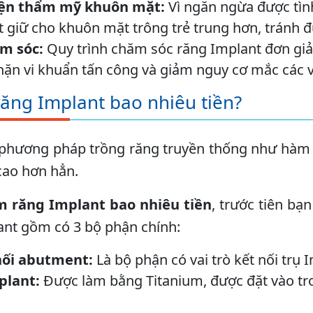
iện thẩm mỹ khuôn mặt:
Vì ngăn ngừa được tìn
 giữ cho khuôn mặt trông trẻ trung hơn, tránh đ
m sóc:
Quy trình chăm sóc răng Implant đơn giả
hặn vi khuẩn tấn công và giảm nguy cơ mắc các 
ăng Implant bao nhiêu tiền?
 phương pháp trồng răng truyền thống như hàm g
 cao hơn hẳn.
m răng Implant bao nhiêu tiền
, trước tiên bạ
nt gồm có 3 bộ phận chính:
ối abutment:
Là bộ phận có vai trò kết nối trụ
plant:
Được làm bằng Titanium, được đặt vào tr