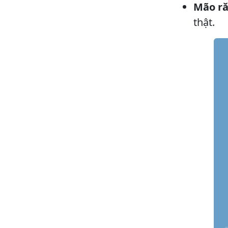
Mão ră
thật.