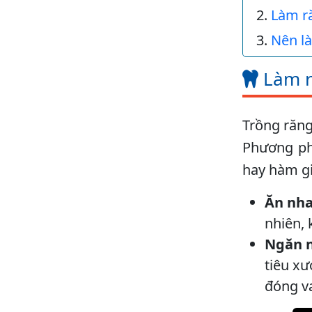
Làm ră
Nên l
Làm r
Trồng răng
Phương ph
hay hàm gi
Ăn nha
nhiên,
Ngăn 
tiêu xư
đóng va