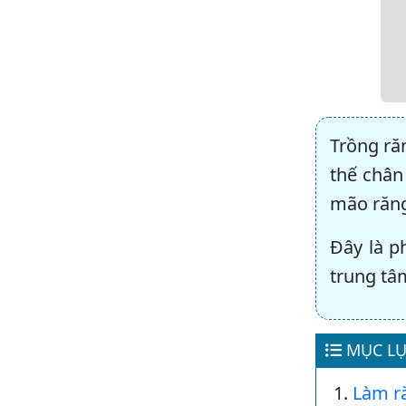
Trồng ră
thế chân
mão răng
Đây là p
trung tâ
MỤC LỤ
Làm r