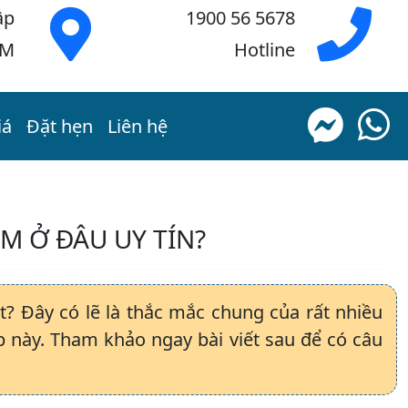
ập
1900 56 5678
CM
Hotline
iá
Đặt hẹn
Liên hệ
M Ở ĐÂU UY TÍN?
t? Đây có lẽ là thắc mắc chung của rất nhiều
này. Tham khảo ngay bài viết sau để có câu