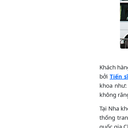
Khách hàng
bởi
Tiến s
khoa như:
không răn
Tại Nha kh
thống tran
quốc gia C