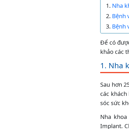
Nha k
Bệnh 
Bệnh 
Để có được
khảo các t
1. Nha 
Sau hơn 25
các khách 
sóc sức kh
Nha khoa 
Implant. C