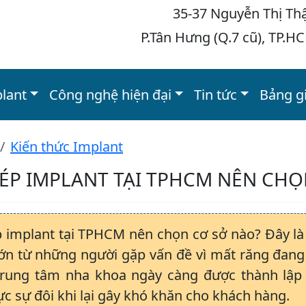
35-37 Nguyễn Thị Th
P.Tân Hưng (Q.7 cũ), TP.H
plant
Công nghệ hiện đại
Tin tức
Bảng g
Kiến thức Implant
ÉP IMPLANT TẠI TPHCM NÊN CHỌ
 implant tại TPHCM nên chọn cơ sở nào? Đây l
lớn từ những người gặp vấn đề vì mất răng đang
trung tâm nha khoa ngày càng được thành lập 
ực sự đôi khi lại gây khó khăn cho khách hàng.