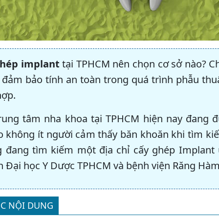
hép implant
tại TPHCM nên chọn cơ sở nào? Ch
 đảm bảo tính an toàn trong quá trình phẫu thuậ
hợp.
rung tâm nha khoa tại TPHCM hiện nay đang đư
o không ít người cảm thấy băn khoăn khi tìm ki
 đang tìm kiếm một địa chỉ cấy ghép Implant
n Đại học Y Dược TPHCM và bệnh viện Răng Hà
C NỘI DUNG