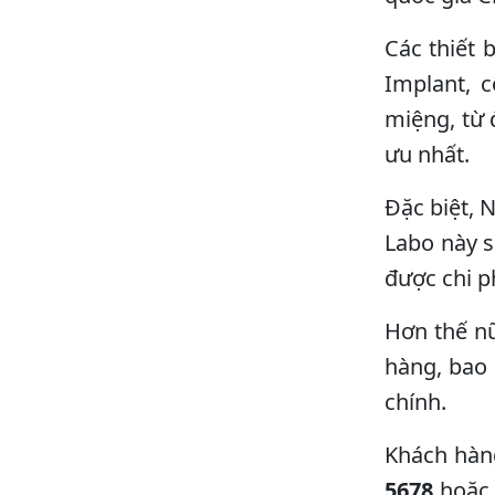
Các thiết
Implant, 
miệng, từ 
ưu nhất.
Đặc biệt, 
Labo này s
được chi p
Hơn thế nữ
hàng, bao 
chính.
Khách hàng
5678
hoặc t