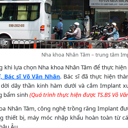
Nha khoa Nhân Tâm – trung tâm Impl
 khi lựa chọn Nha khoa Nhân Tâm để thực hiện 
ĩ, Bác sĩ Võ Văn Nhân
. Bác sĩ đã thực hiện th
 dời dây thần kinh hàm dưới và cắm Implant 
g bẩm sinh
(Quá trình thực hiện được TS.BS Võ Văn
oa Nhân Tâm, công nghệ trồng răng Implant đượ
g thiết bị, máy móc nhập khẩu hoàn toàn từ cá
hâu Âu.