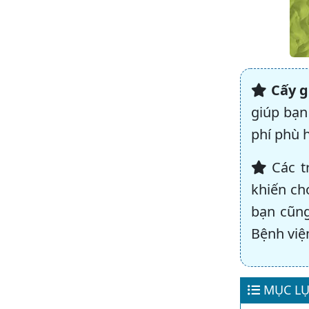
Cấy g
giúp bạn
phí phù 
Các t
khiến ch
bạn cũng
Bệnh việ
MỤC LỤ