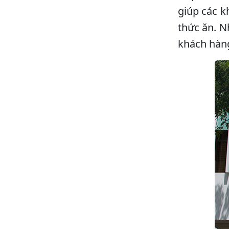
giúp các k
thức ăn. N
khách hàng