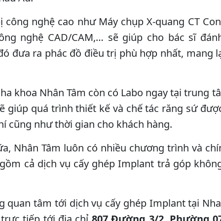
 bị công nghệ cao như Máy chụp X-quang CT Co
công nghệ CAD/CAM,… sẽ giúp cho bác sĩ đánh
đó đưa ra phác đồ điều trị phù hợp nhất, mang l
Nha khoa Nhân Tâm còn có Labo ngay tại trung tâ
ẽ giúp quá trình thiết kế và chế tác răng sứ đư
hí cũng như thời gian cho khách hàng.
a, Nhân Tâm luôn có nhiều chương trình và chính
gồm cả dịch vụ cấy ghép Implant trả góp không l
 quan tâm tới dịch vụ cấy ghép Implant tại Nh
rực tiếp tới địa chỉ
807 Đường 3/2, Phường 0