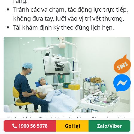
răng.
Tránh các va chạm, tác động lực trực tiếp,
không đưa tay, lưỡi vào vị trí vết thương.
Tái khám định kỳ theo đúng lịch hẹn.
Thăm khám định kỳ tại nha khoa đúng theo lịch
1900 56 5678
Gọi lại
Zalo/Viber
hẹn với bác sĩ để kiểm soát tốt tình trạng răng