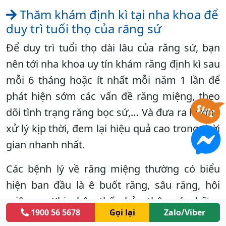
Thăm khám định kì tại nha khoa để
duy trì tuổi thọ của răng sứ
Để duy trì tuổi thọ dài lâu của răng sứ, bạn
nên tới nha khoa uy tín khám răng định kì sau
mỗi 6 tháng hoặc ít nhất mỗi năm 1 lần để
phát hiện sớm các vấn đề răng miệng, theo
dõi tình trạng răng bọc sứ,… Và đưa ra hướng
xử lý kịp thời, đem lại hiệu quả cao trong thời
gian nhanh nhất.
Các bệnh lý về răng miệng thường có biểu
hiện ban đầu là ê buốt răng, sâu răng, hôi
miệng,… Khi nhận thấy bản thân có những
1900 56 5678
Gọi lại
Zalo/Viber
triệu chứng này, bạn cần tới gặp bác sĩ nha