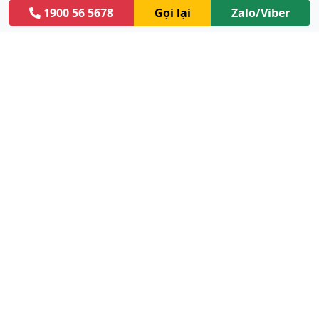
1900 56 5678
Gọi lại
Zalo/Viber
Facebook Fanpage
2023 ©
Implant Việt Nam.
Thời gian làm việc:
Thứ 2 đến thứ 7: 8h00 - 20h00
Chủ nhật: 8h00 - 17h00