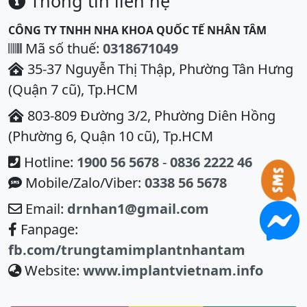
Thông tin liên hệ
CÔNG TY TNHH NHA KHOA QUỐC TẾ NHÂN TÂM
Mã số thuế:
0318671049
35-37 Nguyễn Thị Thập, Phường Tân Hưng
(Quận 7 cũ), Tp.HCM
803-809 Đường 3/2, Phường Diên Hồng
(Phường 6, Quận 10 cũ), Tp.HCM
Hotline:
1900 56 5678
-
0836 2222 46
Mobile/Zalo/Viber:
0338 56 5678
Email:
drnhan1@gmail.com
Fanpage:
fb.com/trungtamimplantnhantam
Website:
www.implantvietnam.info