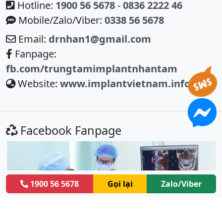
Hotline:
1900 56 5678
-
0836 2222 46
Mobile/Zalo/Viber:
0338 56 5678
Email:
drnhan1@gmail.com
Fanpage:
fb.com/trungtamimplantnhantam
Website:
www.implantvietnam.info
Facebook Fanpage
1900 56 5678
Gọi lại
Zalo/Viber