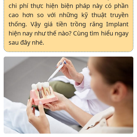
chi phí thực hiện biện pháp này có phần
cao hơn so với những kỹ thuật truyền
thống. Vậy giá tiền trồng răng Implant
hiện nay như thế nào? Cùng tìm hiểu ngay
sau đây nhé.