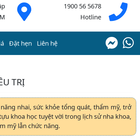
ập
1900 56 5678
CM
Hotline
iá
Đặt hẹn
Liên hệ
ỀU TRỊ
 năng nhai, sức khỏe tổng quát, thẩm mỹ, trở
tựu khoa học tuyệt vời trong lịch sử nha khoa,
hẩm mỹ lẫn chức năng.