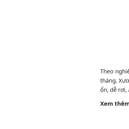
Theo nghiê
tháng. Xươ
ổn, dễ rơi
Xem thêm