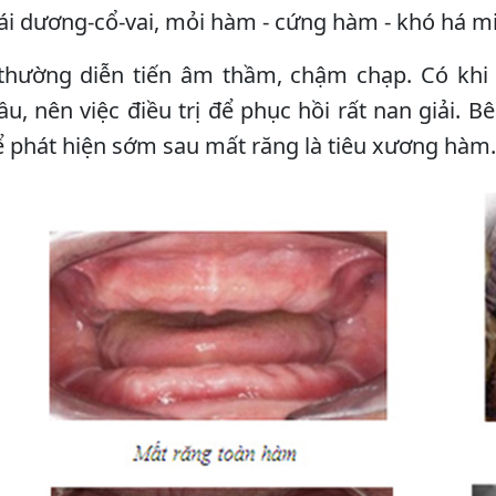
ái dương-cổ-vai, mỏi hàm - cứng hàm - khó há mi
thường diễn tiến âm thầm, chậm chạp. Có khi p
cầu, nên việc điều trị để phục hồi rất nan giải.
ể phát hiện sớm sau mất răng là tiêu xương hàm.