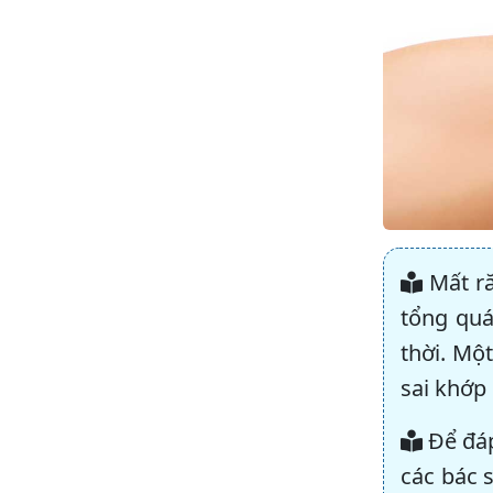
Mất ră
tổng quá
thời. Mộ
sai khớp
Để đáp
các bác s