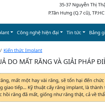
35-37 Nguyễn Thị Th
P.Tân Hưng (Q.7 cũ), TP.H
plant
Công nghệ hiện đại
Tin tức
Bảng g
Kiến thức Implant
Ả DO MẤT RĂNG VÀ GIẢI PHÁP ĐI
răng, mất một hay vài răng, sẽ tổn hại đến chức
g giao tiếp… Kỹ thuật cấy răng implant, là thành 
c hồi răng đã mất, giống như răng thật, cả về t