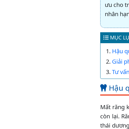
ưu cho t
nhân hạn
MỤC LỤ
Hậu q
Giải p
Tư vấn
Hậu q
Mất răng k
còn lại. R
thái dương