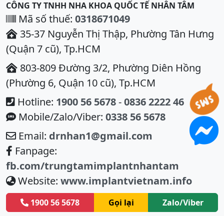
CÔNG TY TNHH NHA KHOA QUỐC TẾ NHÂN TÂM
Mã số thuế:
0318671049
35-37 Nguyễn Thị Thập, Phường Tân Hưng
(Quận 7 cũ), Tp.HCM
803-809 Đường 3/2, Phường Diên Hồng
(Phường 6, Quận 10 cũ), Tp.HCM
Hotline:
1900 56 5678
-
0836 2222 46
Mobile/Zalo/Viber:
0338 56 5678
Email:
drnhan1@gmail.com
Fanpage:
fb.com/trungtamimplantnhantam
Website:
www.implantvietnam.info
1900 56 5678
Gọi lại
Zalo/Viber