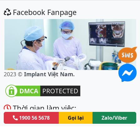
Facebook Fanpage
2023 ©
Implant Việt Nam.
Thời gian làm việc:
1900 56 5678
Gọi lại
Zalo/Viber
Thứ 2 đến thứ 7: 8h00 - 20h00
Chủ nhật: 8h00 - 17h00