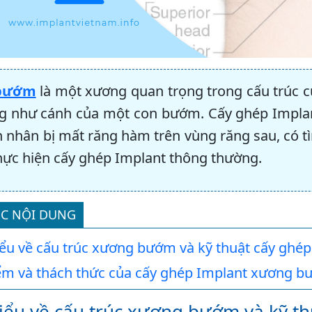
bướm
là một xương quan trọng trong cấu trúc c
g như cánh của một con bướm. Cấy ghép Impl
 nhân bị mất răng hàm trên vùng răng sau, có t
hực hiện cấy ghép Implant thông thường.
C NỘI DUNG
iểu về cấu trúc xương bướm và kỹ thuật cấy gh
ểm và thách thức của cấy ghép Implant xương 
iểu về cấu trúc xương bướm và kỹ t