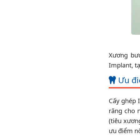
Xương bướ
Implant, t
Ưu đi
Cấy ghép 
răng cho 
(tiêu xươ
ưu điểm nổ