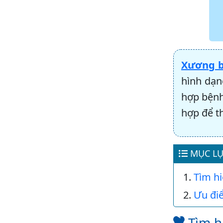
Xương 
hình dạn
hợp bệnh
hợp để t
MỤC LỤ
Tìm h
Ưu đi
Tìm h