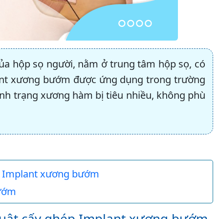
ủa hộp sọ người, nằm ở trung tâm hộp sọ, có
ant xương bướm được ứng dụng trong trường
ình trạng xương hàm bị tiêu nhiều, không phù
ép Implant xương bướm
bướm
huật cấy ghép Implant xương bướm