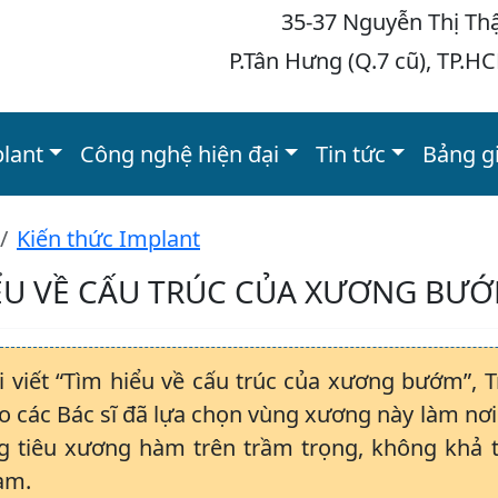
35-37 Nguyễn Thị Th
P.Tân Hưng (Q.7 cũ), TP.H
plant
Công nghệ hiện đại
Tin tức
Bảng g
Kiến thức Implant
ỂU VỀ CẤU TRÚC CỦA XƯƠNG BƯ
i viết “Tìm hiểu về cấu trúc của xương bướm”, 
ao các Bác sĩ đã lựa chọn vùng xương này làm nơ
ng tiêu xương hàm trên trầm trọng, không khả t
àm.