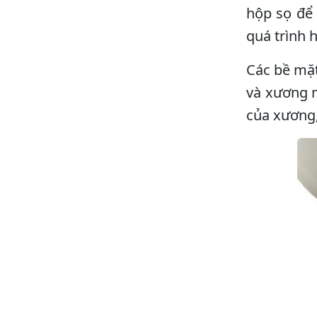
hộp sọ để 
quá trình 
Các bề mặ
và xương 
của xương