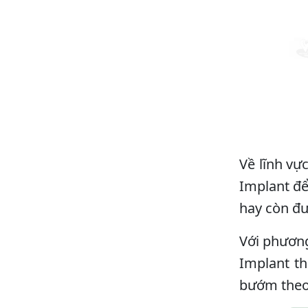
Về lĩnh vự
Implant để
hay còn đư
Với phương
Implant th
bướm theo