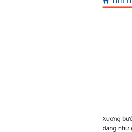
Xương bướm
dạng như c