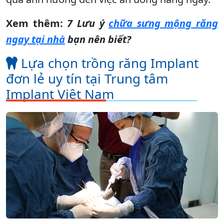
Xem thêm:
7 Lưu ý
chữa sưng mộng răng
ngay tại nhà
bạn nên biết?
Lựa chọn trồng răng Implant
đơn lẻ uy tín tại Trung tâm
Implant Việt Nam