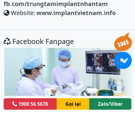
fb.com/trungtamimplantnhantam
Website:
www.implantvietnam.info
Facebook Fanpage
2023 ©
Implant Việt Nam.
1900 56 5678
Gọi lại
Zalo/Viber
Thời gian làm việc: