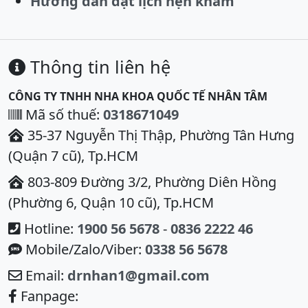
Hướng dẫn đặt lịch hẹn khám
Thông tin liên hệ
CÔNG TY TNHH NHA KHOA QUỐC TẾ NHÂN TÂM
Mã số thuế:
0318671049
35-37 Nguyễn Thị Thập, Phường Tân Hưng
(Quận 7 cũ), Tp.HCM
803-809 Đường 3/2, Phường Diên Hồng
(Phường 6, Quận 10 cũ), Tp.HCM
Hotline:
1900 56 5678
-
0836 2222 46
Mobile/Zalo/Viber:
0338 56 5678
Email:
drnhan1@gmail.com
Fanpage: