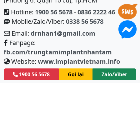
(Phường 6, Quận 10 cũ), Tp.HCM
Hotline:
1900 56 5678
-
0836 2222 46
Mobile/Zalo/Viber:
0338 56 5678
Email:
drnhan1@gmail.com
Fanpage:
fb.com/trungtamimplantnhantam
Website:
www.implantvietnam.info
1900 56 5678
Gọi lại
Zalo/Viber
Facebook Fanpage