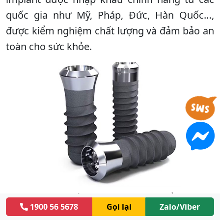
quốc gia như Mỹ, Pháp, Đức, Hàn Quốc…,
được kiểm nghiệm chất lượng và đảm bảo an
toàn cho sức khỏe.
Trụ Implant chất lượng được nhập khẩu từ các
1900 56 5678
Gọi lại
Zalo/Viber
nước nổi tiếng