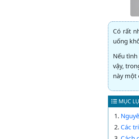
Có rất n
uống khô
Nếu tình
vậy, tron
này một 
MỤC LỤ
Nguyê
Các tr
Cách c