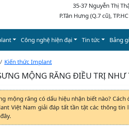
35-37 Nguyễn Thị Th
P.Tân Hưng (Q.7 cũ), TP.H
plant
Công nghệ hiện đại
Tin tức
Bảng g
Kiến thức Implant
 SƯNG MỘNG RĂNG ĐIỀU TRỊ NHƯ
ưng mộng răng có dấu hiệu nhận biết nào? Cách đ
ant Việt Nam giải đáp tất tần tật các thông tin
 đây.