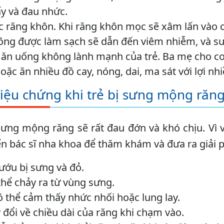
y và đau nhức.
 răng khôn. Khi răng khôn mọc sẽ xâm lấn vào c
ông được làm sạch sẽ dẫn đến viêm nhiễm, và s
ăn uống không lành mạnh của trẻ. Ba mẹ cho con
ặc ăn nhiều đồ cay, nóng, dai, ma sát với lợi n
riệu chứng khi trẻ bị sưng mộng răn
 sưng mộng răng sẽ rất đau đớn và khó chịu. Vì
n bác sĩ nha khoa để thăm khám và đưa ra giải 
ướu bị sưng và đỏ.
hể chảy ra từ vùng sưng.
 thể cảm thấy nhức nhối hoặc lung lay.
 đổi về chiều dài của răng khi chạm vào.