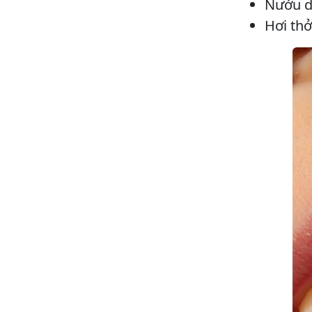
Nướu dễ
Hơi thở