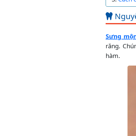
Nguyê
Sưng mộn
răng. Chún
hàm.