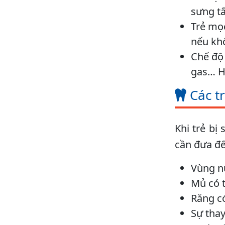
sưng tấ
Trẻ mọc
nếu kh
Chế độ 
gas… Ho
Các t
Khi trẻ bị
cần đưa đế
Vùng n
Mủ có t
Răng có
Sự thay