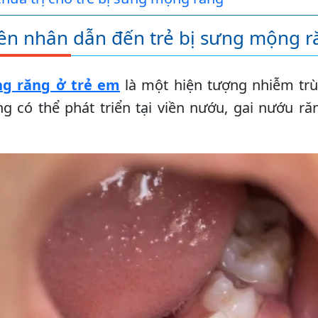
n nhân dẫn đến trẻ bị sưng mộng r
g răng ở trẻ em
là một hiện tượng nhiễm tr
g có thể phát triển tại viền nướu, gai nướu r