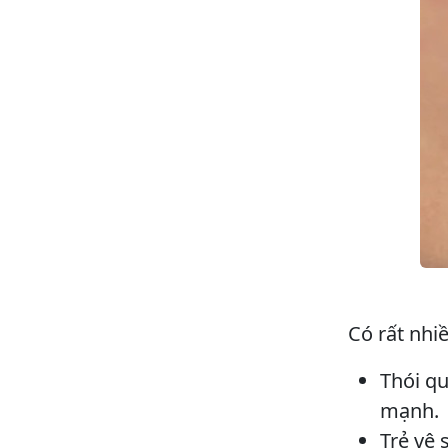
Có rất nhi
Thói qu
mạnh.
Trẻ vệ 