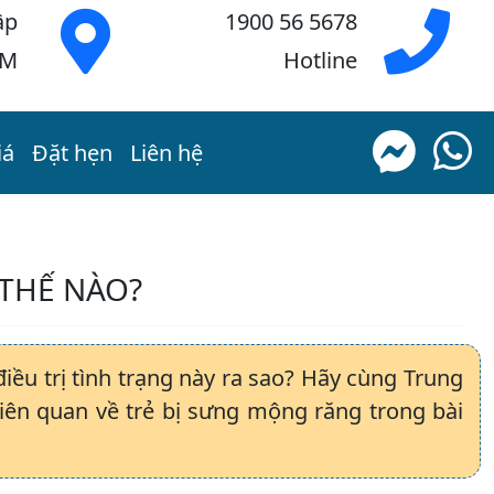
ập
1900 56 5678
CM
Hotline
iá
Đặt hẹn
Liên hệ
 THẾ NÀO?
iều trị tình trạng này ra sao? Hãy cùng Trung
 liên quan về trẻ bị sưng mộng răng trong bài