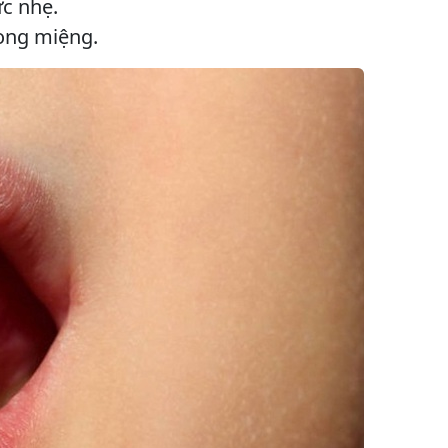
ực nhẹ.
rong miệng.