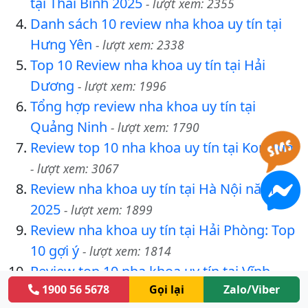
tại Thái Bình 2025
- lượt xem: 2355
Danh sách 10 review nha khoa uy tín tại
Hưng Yên
- lượt xem: 2338
Top 10 Review nha khoa uy tín tại Hải
Dương
- lượt xem: 1996
Tổng hợp review nha khoa uy tín tại
Quảng Ninh
- lượt xem: 1790
Review top 10 nha khoa uy tín tại Kon Tum
- lượt xem: 3067
Review nha khoa uy tín tại Hà Nội năm
2025
- lượt xem: 1899
Review nha khoa uy tín tại Hải Phòng: Top
10 gợi ý
- lượt xem: 1814
Review top 10 nha khoa uy tín tại Vĩnh
1900 56 5678
Gọi lại
Zalo/Viber
Phúc 2025
- lượt xem: 3123